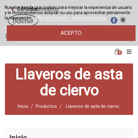
Nuestra tienda usa cookies para mejorar la experiencia de usuario
Córdoba
shopping
y le recomendamos aceptar su uso para aprovechar plenamente
la navegación.
Más información
Gestionar cookies
ACEPTO
Navegación
☰
de
palanca
0
Llaveros de asta
de ciervo
Inicio
Productos
Llaveros de asta de ciervo