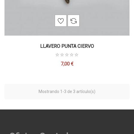
LLAVERO PUNTA CIERVO
7,00 €
Precio
Mostrando 1-3 de 3 artículo(s)