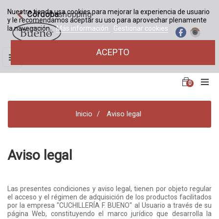
Nuestra tienda usa cookies para mejorar la experiencia de usuario
Córdoba
shopping
y le recomendamos aceptar su uso para aprovechar plenamente
la navegación.
Más información
Gestionar cookies
ACEPTO
Navegación
☰
de
palanca
0
Inicio
Aviso legal
Aviso legal
Las presentes condiciones y aviso legal, tienen por objeto regular
el acceso y el régimen de adquisición de los productos facilitados
por la empresa "CUCHILLERÍA F. BUENO" al Usuario a través de su
página Web, constituyendo el marco jurídico que desarrolla la