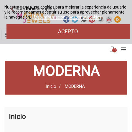
Nuestra tienda usa cookies para mejorar la experiencia de usuario
Córdoba
shopping
y le recomendamos aceptar su uso para aprovechar plenamente
la navegación.
Más información
Gestionar cookies
ACEPTO
Navegación
☰
de
palanca
0
MODERNA
Inicio
MODERNA
Inicio