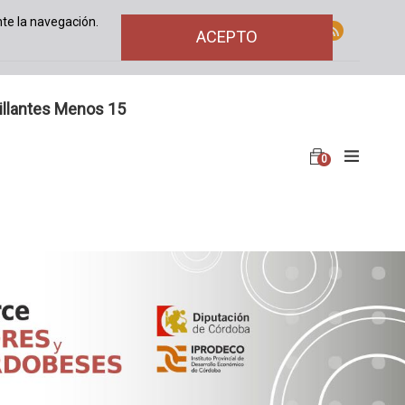
te la navegación.
ACEPTO
illantes Menos 15
0