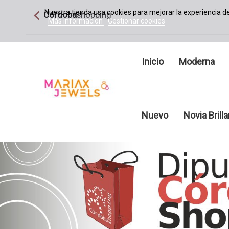
Nuestra tienda usa cookies para mejorar la experiencia 
Córdoba
shopping
Más información
Gestionar cookies
Inicio
Moderna
Nuevo
Novia Brill