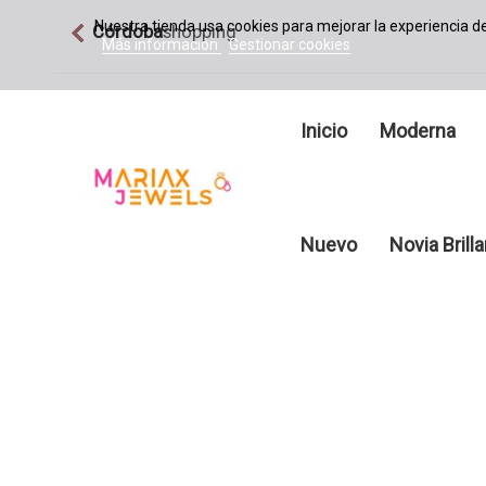
Nuestra tienda usa cookies para mejorar la experiencia 
Córdoba
shopping
Más información
Gestionar cookies
Inicio
Moderna
Nuevo
Novia Brill