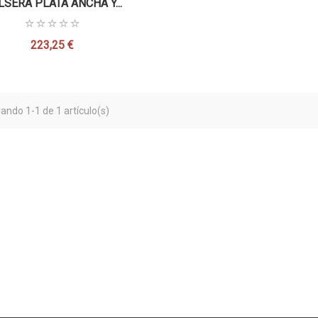
LSERA PLATA ANCHA Y...
223,25 €
Precio
ando 1-1 de 1 artículo(s)