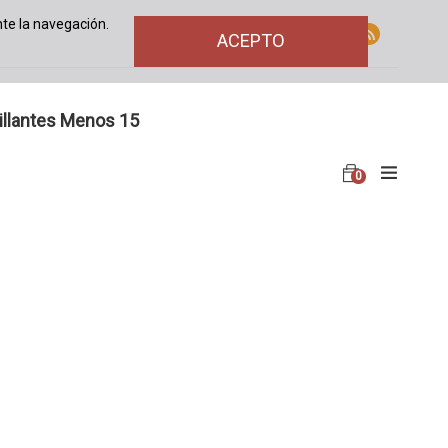
te la navegación.
ACEPTO
illantes Menos 15
0