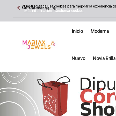
Nuestra tienda usa cookies para mejorar la experiencia 
Córdoba
shopping
Más información
Gestionar cookies
Inicio
Moderna
Nuevo
Novia Brill