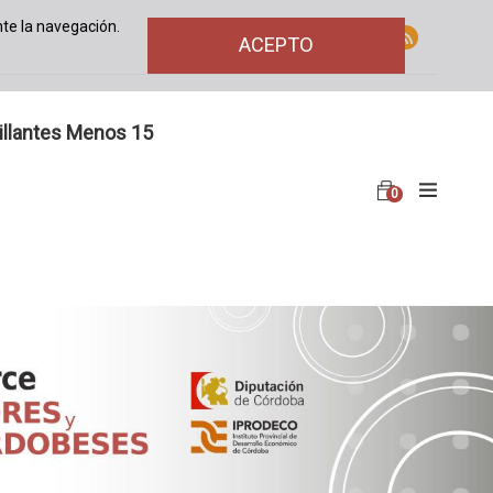
te la navegación.
ACEPTO
illantes Menos 15
0