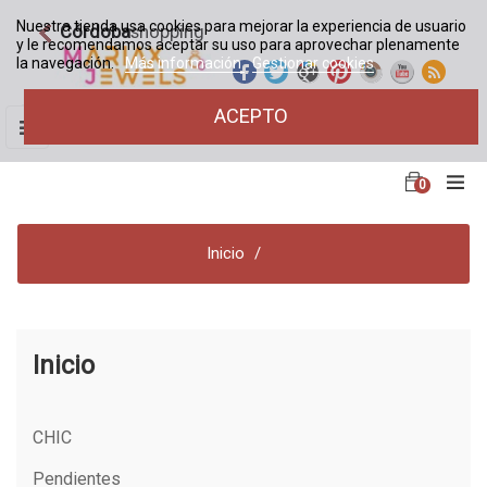
Nuestra tienda usa cookies para mejorar la experiencia de usuario
Córdoba
shopping
y le recomendamos aceptar su uso para aprovechar plenamente
la navegación.
Más información
Gestionar cookies
ACEPTO
Navegación
☰
de
palanca
0
Inicio
Inicio
CHIC
Pendientes