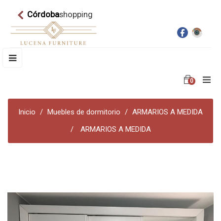
Córdoba
shopping
Navegación
☰
de
palanca
0
Inicio
Muebles de dormitorio
ARMARIOS A MEDIDA
ARMARIOS A MEDIDA