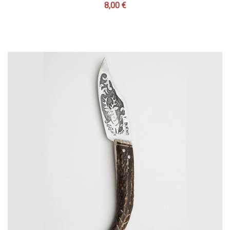
8,00 €
Precio