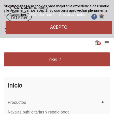
Nuestra tienda usa cookies para mejorar la experiencia de usuario
Córdoba
shopping
y le recomendamos aceptar su uso para aprovechar plenamente
la navegación.
Más información
Gestionar cookies
ACEPTO
Navegación
☰
de
palanca
0
Inicio
Inicio
Productos
Navajas publicitarias y regalo boda