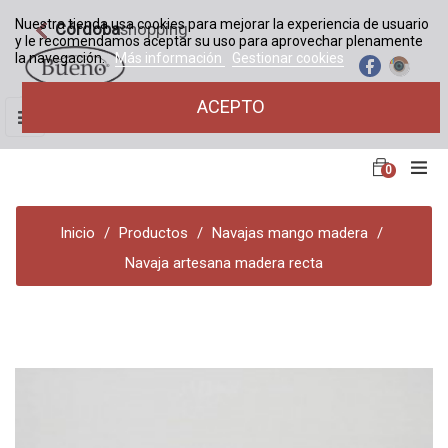
Nuestra tienda usa cookies para mejorar la experiencia de usuario
Córdoba
shopping
y le recomendamos aceptar su uso para aprovechar plenamente
la navegación.
Más información
Gestionar cookies
ACEPTO
Navegación
☰
de
palanca
0
Inicio
Productos
Navajas mango madera
Navaja artesana madera recta