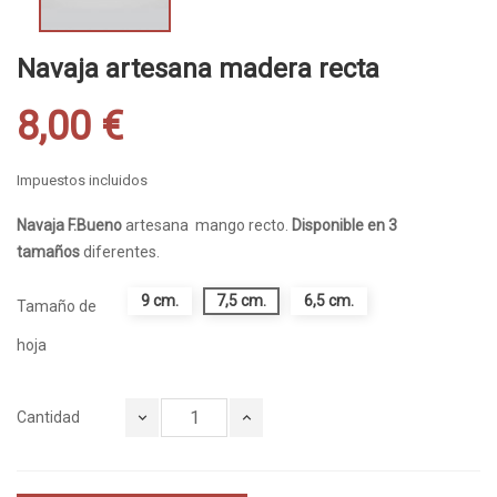
Navaja artesana madera recta
8,00 €
Impuestos incluidos
Navaja F.Bueno
artesana mango recto.
Disponible en 3
tamaños
diferentes.
9 cm.
7,5 cm.
6,5 cm.
Tamaño de
hoja
Cantidad