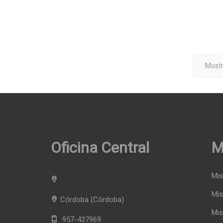
Mostr
Oficina Central
M
Mis
Mis
Córdoba
(Córdoba)
Mis
957-437969