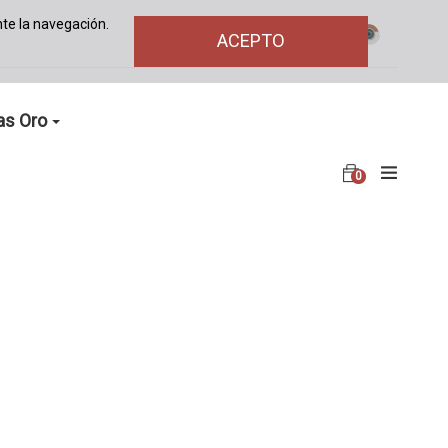
te la navegación.
ACEPTO
as Oro
0