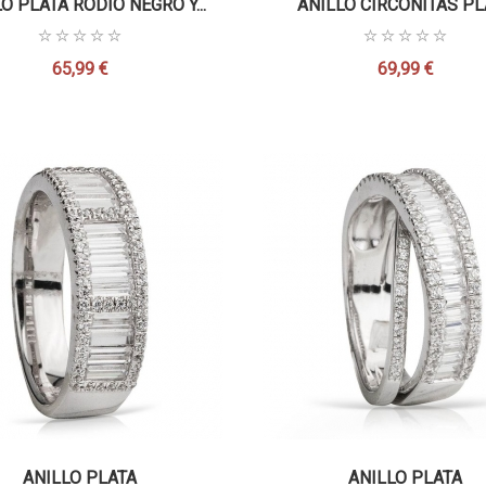
O PLATA RODIO NEGRO Y...
ANILLO CIRCONITAS PL
65,99 €
69,99 €
Precio
Precio
ANILLO PLATA
ANILLO PLATA