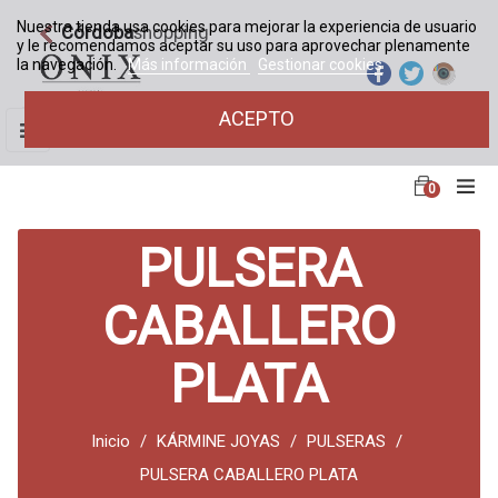
Nuestra tienda usa cookies para mejorar la experiencia de usuario
Córdoba
shopping
y le recomendamos aceptar su uso para aprovechar plenamente
la navegación.
Más información
Gestionar cookies
ACEPTO
Navegación
☰
de
palanca
0
PULSERA
CABALLERO
PLATA
Inicio
KÁRMINE JOYAS
PULSERAS
PULSERA CABALLERO PLATA