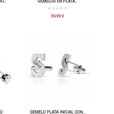
...
GEMELOS EN PLATA...
59,99 €
Precio
CO
GEMELO PLATA INICIAL CON...