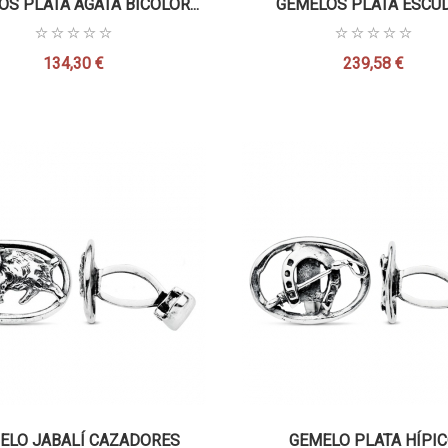
S PLATA ÁGATA BICOLOR...
GEMELOS PLATA ESCUDO
134,30 €
239,58 €
Precio
Precio
ELO JABALÍ CAZADORES
GEMELO PLATA HÍPI