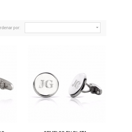

rdenar por: