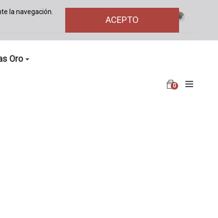
te la navegación.
ACEPTO
as Oro
0