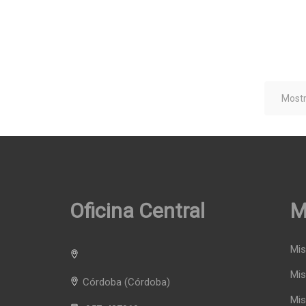
Mostr
Oficina Central
M
Mis
Mis
Córdoba
(Córdoba)
Mis